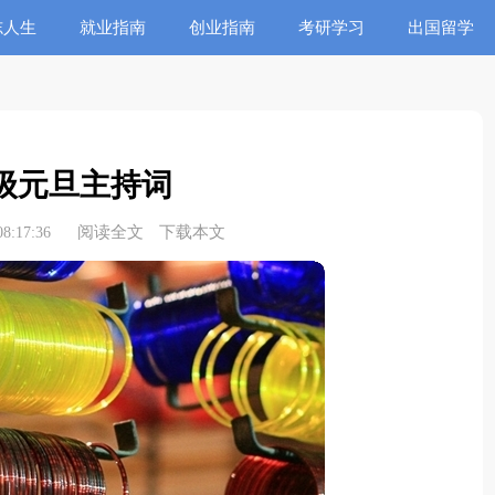
志人生
就业指南
创业指南
考研学习
出国留学
级元旦主持词
阅读全文
下载本文
8:17:36