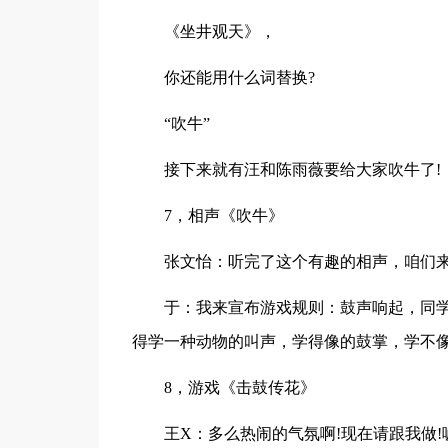
《坐井观天》，
你还能用什么词替换?
“吹牛”
接下来就有汪和陈雨薇要给大家吹牛了!
7，相声《吹牛》
张文怡：听完了这个有趣的相声，咱们来
于：我来宣布游戏规则：鼓声响起，同学
得学一种动物的叫声，学得像的鼓掌，学不像
8，游戏《击鼓传花》
王X：多么热闹的气氛啊!现在请跟我做!嘘