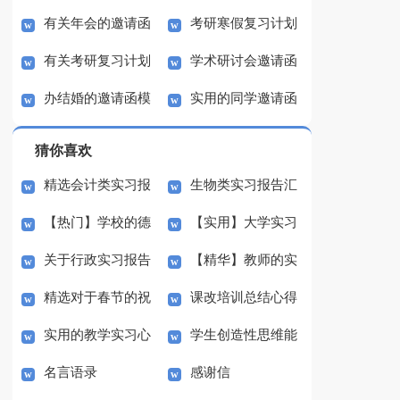
有关年会的邀请函
考研寒假复习计划
选15篇）
计划3篇
有关考研复习计划
学术研讨会邀请函
模板合集九篇
(9篇)
办结婚的邀请函模
实用的同学邀请函
范文锦集8篇
锦集八篇
板合集8篇
模板集合六篇
猜你喜欢
精选会计类实习报
生物类实习报告汇
【热门】学校的德
【实用】大学实习
告集合6篇
总10篇
关于行政实习报告
【精华】教师的实
育工作计划模板汇总七
报告合集十篇
精选对于春节的祝
课改培训总结心得
汇总8篇
习报告汇编九篇
篇
实用的教学实习心
学生创造性思维能
福语合集八篇
体会5篇
名言语录
感谢信
得体会4篇
力之培养体会