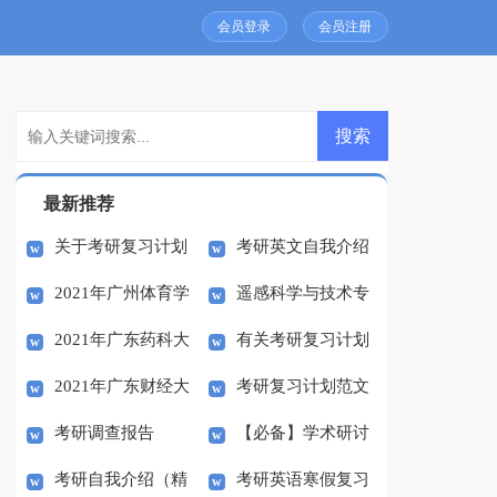
会员登录
会员注册
最新推荐
关于考研复习计划
考研英文自我介绍
2021年广州体育学
遥感科学与技术专
模板六篇
范文集合7篇
2021年广东药科大
有关考研复习计划
院考研报考点网上确认
业主要考研方向是什么
2021年广东财经大
考研复习计划范文
学考研考点网上确认指
汇编7篇
指南
考研调查报告
【必备】学术研讨
学考研报考点网上确认
汇编8篇
南
考研自我介绍（精
考研英语寒假复习
会邀请函三篇
指南