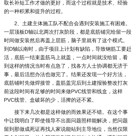
取长补短工作才做的更好，而这个过程就是技术、经验
的一种积累和提升的过程。
2、土建主体施工队不配合会遇到安装施工有困难。
一层顶板D轴以北两次打灰阶段，都是底筋铺完给留一段
时间做安装然后再盖上层筋，脑子里就有了这个模式。
到D轴以南时，由于项目上计划有缺陷，导致钢筋工要赶
活，底筋一结束盖筋马上就盖，一点时间就没给留，看
到这样的情况当时有点急了，找各方人士协调都无济于
事，最后活想办法也做完了。结果还发现一个好方法，
底筋铺时先做焊接管，盖筋盖完后到土建报验整改打灰
前这段时间有足够的时间来做PVC线管和线盒，这样
PVC线管、盒破坏的少，活撵的还不紧。
接下来几次都是这样做的而效果还不错。在这个事
中让我明白了即使领导不出面问题照样能解决，把问题
留到那做成死证再找人家说能站到主导地位，当然仅限