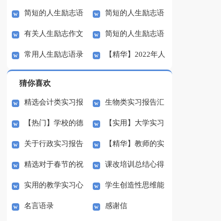
简短的人生励志语
简短的人生励志语
励志语录汇编32条
励志语录32条
有关人生励志作文
简短的人生励志语
录集合58句
录集合47条
常用人生励志语录
【精华】2022年人
五篇
录大集合56句
汇编37条
生励志语录33条
猜你喜欢
精选会计类实习报
生物类实习报告汇
【热门】学校的德
【实用】大学实习
告集合6篇
总10篇
关于行政实习报告
【精华】教师的实
育工作计划模板汇总七
报告合集十篇
精选对于春节的祝
课改培训总结心得
汇总8篇
习报告汇编九篇
篇
实用的教学实习心
学生创造性思维能
福语合集八篇
体会5篇
名言语录
感谢信
得体会4篇
力之培养体会