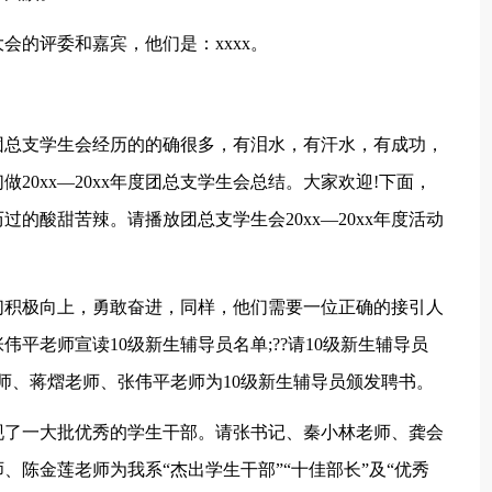
会的评委和嘉宾，他们是：xxxx。
。
的团总支学生会经历的的确很多，有泪水，有汗水，有成功，
20xx—20xx年度团总支学生会总结。大家欢迎!下面，
的酸甜苦辣。请播放团总支学生会20xx—20xx年度活动
们积极向上，勇敢奋进，同样，他们需要一位正确的接引人
伟平老师宣读10级新生辅导员名单;??请10级新生辅导员
师、蒋熠老师、张伟平老师为10级新生辅导员颁发聘书。
现了一大批优秀的学生干部。请张书记、秦小林老师、龚会
陈金莲老师为我系“杰出学生干部”“十佳部长”及“优秀