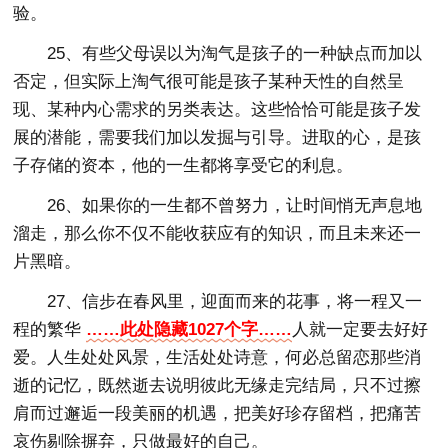
验。
25、有些父母误以为淘气是孩子的一种缺点而加以
否定，但实际上淘气很可能是孩子某种天性的自然呈
现、某种内心需求的另类表达。这些恰恰可能是孩子发
展的潜能，需要我们加以发掘与引导。进取的心，是孩
子存储的资本，他的一生都将享受它的利息。
26、如果你的一生都不曾努力，让时间悄无声息地
溜走，那么你不仅不能收获应有的知识，而且未来还一
片黑暗。
27、信步在春风里，迎面而来的花事，将一程又一
程的繁华
……此处隐藏1027个字……
人就一定要去好好
爱。人生处处风景，生活处处诗意，何必总留恋那些消
逝的记忆，既然逝去说明彼此无缘走完结局，只不过擦
肩而过邂逅一段美丽的机遇，把美好珍存留档，把痛苦
哀伤剔除摒弃，只做最好的自己。