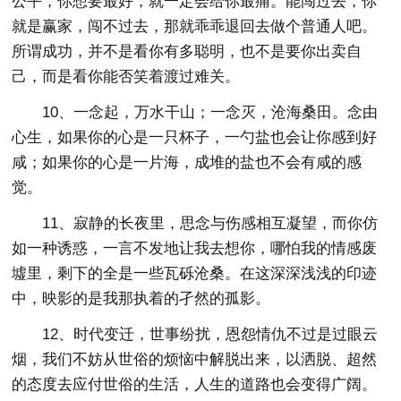
公平，你想要最好，就一定会给你最痛。能闯过去，你
就是赢家，闯不过去，那就乖乖退回去做个普通人吧。
所谓成功，并不是看你有多聪明，也不是要你出卖自
己，而是看你能否笑着渡过难关。
10、一念起，万水干山；一念灭，沧海桑田。念由
心生，如果你的心是一只杯子，一勺盐也会让你感到好
咸；如果你的心是一片海，成堆的盐也不会有咸的感
觉。
11、寂静的长夜里，思念与伤感相互凝望，而你仿
如一种诱惑，一言不发地让我去想你，哪怕我的情感废
墟里，剩下的全是一些瓦砾沧桑。在这深深浅浅的印迹
中，映影的是我那执着的孑然的孤影。
12、时代变迁，世事纷扰，恩怨情仇不过是过眼云
烟，我们不妨从世俗的烦恼中解脱出来，以洒脱、超然
的态度去应付世俗的生活，人生的道路也会变得广阔。