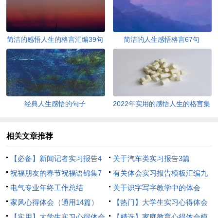
简洁的感悟人生的格言汇编39句
简洁的人生感悟格言67句
经典人生感悟的句子
2022年实用的感悟人生的格言集
锦95条
相关文章推荐
【必备】新闻记者实习报告4
关于汽车类实习报告3篇
篇
祝福朋友的春节祝福语锦集7
有关体会实习报告模板汇编九
篇
电气专业年终工作总结
篇
关于识字写字教学中的体会
家风心得体会（通用14篇）
【热门】大学生实习心得体会
【实用】大学生实习心得体会
范文汇编八篇
【精选】家庭教育心得体会模