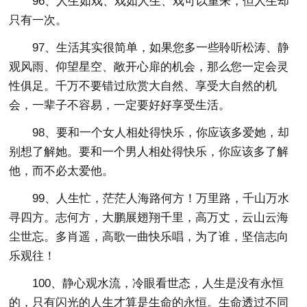
96、人生如戏、戏如人生、戏可以重来，但人生却
只有一次。
97、生活其实很简单，如果您多一些聆听松涛、静
观风雨、仰望星空、敞开心扉的机会，那么您一定会灵
性俱足。千万不要错过欣赏大自然、享受大自然的机
会，一辈子不容易，一定要好好享受生活。
98、要和一个女人相处得快乐，你应该多爱她，却
别想了解她。要和一个男人相处得快乐，你应该多了解
他，而不必太爱他。
99、人生忙，茫茫人海路何方！万里路，千山万水
寻四方。志何方，大鹏展翅翔千里，高万丈，云山云海
尘世忘。多肖遥，高歌一曲快乐唱，为了谁，坚信志向
乐观往！
100、静心观水流，冷眼看世态，人生是没有永恒
的，只有闪光的人生才算是生命的永恒。生命透过不同