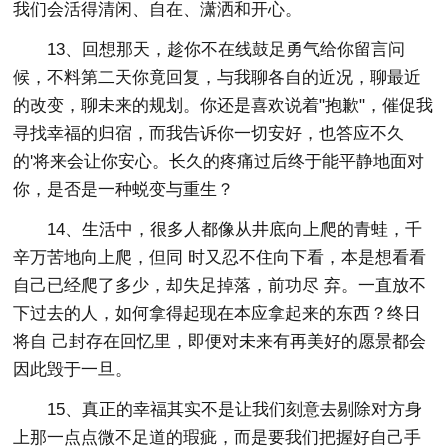
我们会活得清闲、自在、潇洒和开心。
13、回想那天，趁你不在线鼓足勇气给你留言问
候，不料第二天你竟回复，与我聊各自的近况，聊最近
的改变，聊未来的规划。你还是喜欢说着"抱歉"，催促我
寻找幸福的归宿，而我告诉你一切安好，也答应不久
的'将来会让你安心。长久的疼痛过后终于能平静地面对
你，是否是一种蜕变与重生？
14、生活中，很多人都像从井底向上爬的青蛙，千
辛万苦地向上爬，但同 时又忍不住向下看，本是想看看
自己已经爬了多少，却失足掉落，前功尽 弃。一直放不
下过去的人，如何拿得起现在本应拿起来的东西？终日
将自 己封存在回忆里，即便对未来有再美好的愿景都会
因此毁于一旦。
15、真正的幸福其实不是让我们刻意去剔除对方身
上那一点点微不足道的瑕疵，而是要我们把握好自己手