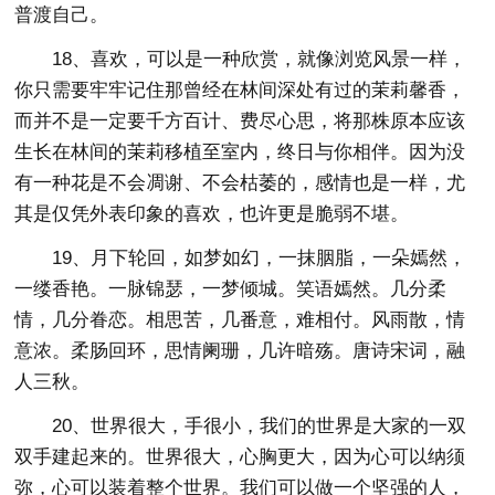
普渡自己。
18、喜欢，可以是一种欣赏，就像浏览风景一样，
你只需要牢牢记住那曾经在林间深处有过的茉莉馨香，
而并不是一定要千方百计、费尽心思，将那株原本应该
生长在林间的茉莉移植至室内，终日与你相伴。因为没
有一种花是不会凋谢、不会枯萎的，感情也是一样，尤
其是仅凭外表印象的喜欢，也许更是脆弱不堪。
19、月下轮回，如梦如幻，一抹胭脂，一朵嫣然，
一缕香艳。一脉锦瑟，一梦倾城。笑语嫣然。几分柔
情，几分眷恋。相思苦，几番意，难相付。风雨散，情
意浓。柔肠回环，思情阑珊，几许暗殇。唐诗宋词，融
人三秋。
20、世界很大，手很小，我们的世界是大家的一双
双手建起来的。世界很大，心胸更大，因为心可以纳须
弥，心可以装着整个世界。我们可以做一个坚强的人，