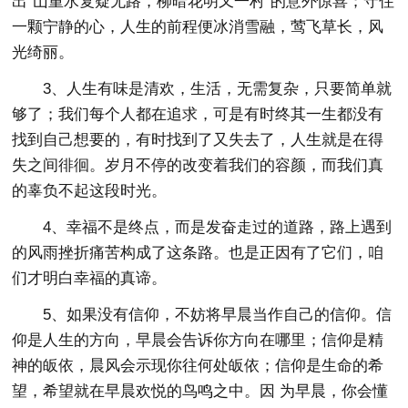
出"山重水复疑无路，柳暗花明又一村"的意外惊喜；守住
一颗宁静的心，人生的前程便冰消雪融，莺飞草长，风
光绮丽。
3、人生有味是清欢，生活，无需复杂，只要简单就
够了；我们每个人都在追求，可是有时终其一生都没有
找到自己想要的，有时找到了又失去了，人生就是在得
失之间徘徊。岁月不停的改变着我们的容颜，而我们真
的辜负不起这段时光。
4、幸福不是终点，而是发奋走过的道路，路上遇到
的风雨挫折痛苦构成了这条路。也是正因有了它们，咱
们才明白幸福的真谛。
5、如果没有信仰，不妨将早晨当作自己的信仰。信
仰是人生的方向，早晨会告诉你方向在哪里；信仰是精
神的皈依，晨风会示现你往何处皈依；信仰是生命的希
望，希望就在早晨欢悦的鸟鸣之中。因 为早晨，你会懂