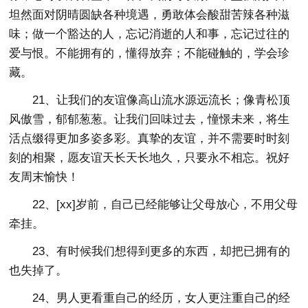
坦然面对阴晴圆缺各种境遇，勇敢体会酸甜苦辣各种滋
味；做一个豁达的人，忘记消逝的人和事，忘记过往的
爱与恨。不能拥有的，懂得放弃；不能碰触的，学会珍
藏。
21、让我们的友谊像高山流水源远流长；像青松顶
风傲雪，郁郁葱葱。让我们回味过去，憧憬未来，将生
活点缀得更加多姿多彩。真挚的友谊，并不需要时时刻
刻的相聚，愿友谊天长天长地久，只要永不相忘。祝好
友周末愉快！
22、[xx]岁前，自己已经能够让父母放心，不用父母
牵挂。
23、有时候我们想得到更多的东西，却把已拥有的
也失掉了。
24、男人更看重自己的经历，女人更注重自己的经