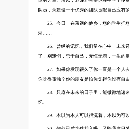
体的力量。所以，老师还希望你在中学里多
队员，为建设一个优秀的团队贡献自己应有
25、今日，在遥远的他乡，您的学生把
湖……
26、曾经的记忆，我们留在心中；未来
了，别迷惘，忠于自己，无悔无怨，一生的
27、如果你发现很久了你一直是一个人
你觉得孤独？你的朋友是怕你觉得你没有自
28、只愿在未来的日子里，能微微地递
忆。
29、本以为本人可以很沉着，本以为可
30、俨然已成为伴我入眠、又陪我度日