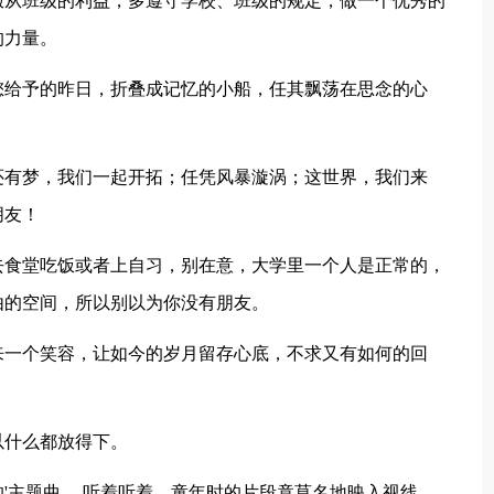
服从班级的利益，多遵守学校、班级的规定，做一个优秀的
的力量。
您给予的昨日，折叠成记忆的小船，任其飘荡在思念的心
还有梦，我们一起开拓；任凭风暴漩涡；这世界，我们来
朋友！
去食堂吃饭或者上自习，别在意，大学里一个人是正常的，
由的空间，所以别以为你没有朋友。
来一个笑容，让如今的岁月留存心底，不求又有如何的回
以什么都放得下。
的'主题曲。 听着听着，童年时的片段竟莫名地映入视线，