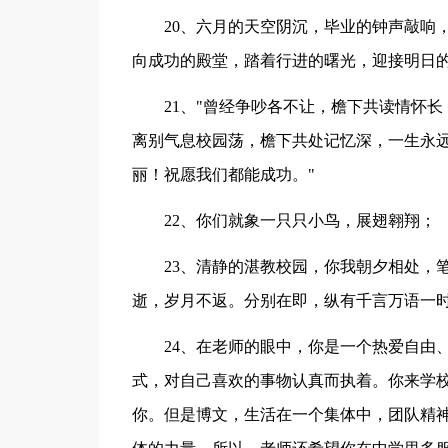
20、六月的天空阴沉，毕业的钟声敲响
向成功的殿堂，踏着行进的曙光，迎接明日
21、"曾经争吵各不让，檐下共读情怀
离别气息校园荡，檐下共处记忆深，一生永
丽！祝愿我们都能成功。"
22、你们就象一只只小鸟，展翅翱翔；
23、清静的湛教校园，你我朝夕相处，
逝，岁月不返。分别在即，纵有千言万语一
24、在老师的眼中，你是一个热爱自由
式，对自己喜欢的事物认真而执着。你来学
你。但是博文，生活在一个集体中，团队精