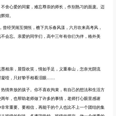
，不舍心爱的同窗，难忘尊崇的师长，作别熟习的面庞。迈
的辉煌。
长，曾经哭闹互惆怅，檐下共乐春风漾，六月吹来高考风，
远不会忘。亲爱的同学们，高中三年有你们为伴，格外美
笔墨相亲，晨昏欢笑，情如手足，义重泰山，怎奈光阴流
时凝噎，只好挚手相看泪眼……
、热情奔放的孩子。你不喜欢拘束，有自己的想法和生活方
校两年，也帮助老师做了许多的事情，老师打心眼里感谢
神非常重要。要相信，再能干的个人也比不上一个团结的集