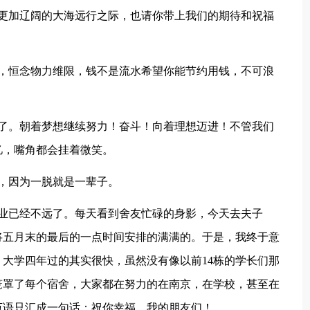
向更加辽阔的大海远行之际，也请你带上我们的期待和祝福
缕，恒念物力维限，钱不是流水希望你能节约用钱，不可浪
别了。朝着梦想继续努力！奋斗！向着理想迈进！不管我们
忆，嘴角都会挂着微笑。
，因为一脱就是一辈子。
毕业已经不远了。每天看到舍友忙碌的身影，今天去夫子
将五月末的最后的一点时间安排的满满的。于是，我终于意
大学四年过的其实很快，虽然没有像以前14栋的学长们那
笼罩了每个宿舍，大家都在努力的在南京，在学校，甚至在
万语只汇成一句话：祝你幸福，我的朋友们！