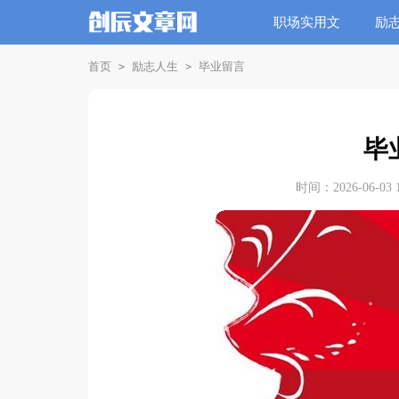
职场实用文
励
首页
励志人生
毕业留言
>
>
毕
时间：2026-06-03 1