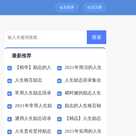
会员登录
会员注册
最新推荐
【精华】励志的人
2021年简洁的人生
人生格言励志
人生励志语录集合
生格言69条
励志语录汇总91句
常用人生励志语录
褚时健的励志人生
41条
2021年常用人生励
励志的人生格言锦
锦集88句
通用人生励志语录
【精品】人生励志
志语录48句
集60句
人生贵在坚持励志
2021年实用的人生
汇总58句
作文合集八篇