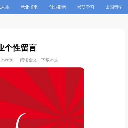
志人生
就业指南
创业指南
考研学习
出国留学
业个性留言
阅读全文
下载本文
2:49:30