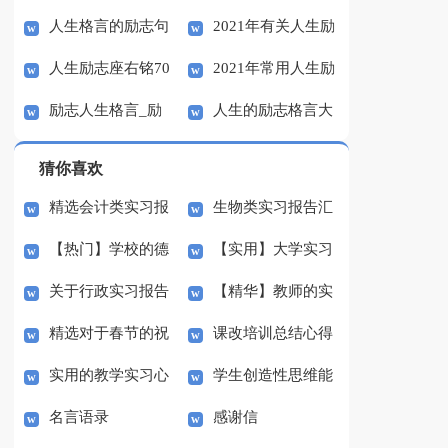
人生格言的励志句
2021年有关人生励
的国旗下讲话稿
励志语录集锦55条
人生励志座右铭70
2021年常用人生励
子
志语录38条
励志人生格言_励
人生的励志格言大
句
志语录汇总55条
志名言
全
猜你喜欢
精选会计类实习报
生物类实习报告汇
【热门】学校的德
【实用】大学实习
告集合6篇
总10篇
关于行政实习报告
【精华】教师的实
育工作计划模板汇总七
报告合集十篇
精选对于春节的祝
课改培训总结心得
汇总8篇
习报告汇编九篇
篇
实用的教学实习心
学生创造性思维能
福语合集八篇
体会5篇
名言语录
感谢信
得体会4篇
力之培养体会